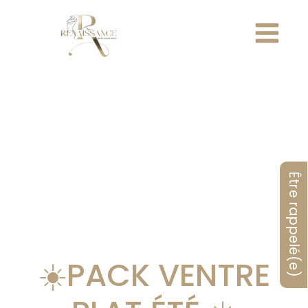
Être rappelé(e)
☀️PACK VENTRE